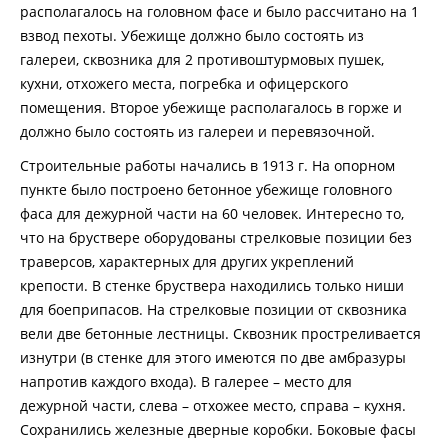
располагалось на головном фасе и было рассчитано на 1
взвод пехоты. Убежище должно было состоять из
галереи, сквозника для 2 противоштурмовых пушек,
кухни, отхожего места, погребка и офицерского
помещения. Второе убежище располагалось в горже и
должно было состоять из галереи и перевязочной.
Строительные работы начались в 1913 г. На опорном
пункте было построено бетонное убежище головного
фаса для дежурной части на 60 человек. Интересно то,
что на бруствере оборудованы стрелковые позиции без
траверсов, характерных для других укреплений
крепости. В стенке бруствера находились только ниши
для боеприпасов. На стрелковые позиции от сквозника
вели две бетонные лестницы. Сквозник простреливается
изнутри (в стенке для этого имеются по две амбразуры
напротив каждого входа). В галерее – место для
дежурной части, слева – отхожее место, справа – кухня.
Сохранились железные дверные коробки. Боковые фасы