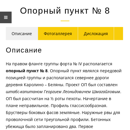
Опорный пункт № 8
Описание
Фотогаллерея
Дислокация
Описание
На правом фланге группы форта № IV располагается
опорный пункт № 8
. Опорный пункт являлся передовой
позицией группы и располагался севернее дороги
деревня Каролино – Беляны. Проект ОП был составлен
штабс-капитаном Георгием Леонидовичем Шмагайловым
.
ОП был рассчитан на ½ роты пехоты. Начертание в
плане неправильное. Профиль глассисообразная.
Брустверы боковых фасов земляные. Наружные рвы для
проволочной сети треугольной профили. Бетонных
убежища было запланировано два. Первое