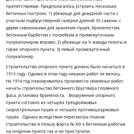
препятствиями. Предполагалось устроить несколько
бетонных построек: 1) убежище для дежурной части с
участком подбрустверной галереи длиной 35 сажени, с
двумя сквозниками для хранения пушек, бронепостом,
бетонным барбетом с погребком и промежуточным
полукапониром вправо; 2) убежище на ½ взвода пехоты в
горже опорного пункта; 3) левый промежуточный
полукапонир.
Строительство опорного пункта должно было начаться в
1913 году. Однако в этом году никаких работ не велось.
На 1914 год планировалось произвести земляных работ,
начать строительство бетонного бруствера головного
фаса, установка бронепоста. Вооружение опорного
пункта состояло из четырёх трёхдюймовых
скорострельных пушек и четырёх противоштурмовых
пушек. Однако вследствии пересмотра планов
строительства в пользу форта № XIII к бетонным работам
на опорном пункте так и не приступили.