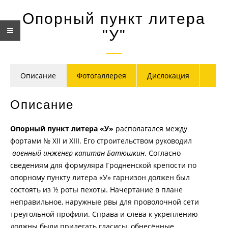
Опорный пункт литера
"У"
Описание
Фотогаллерея
Дислокация
Описание
Опорный пункт литера «У»
располагался между
фортами № XII и XIII. Его строительством руководил
военный инженер капитан Батюшкин
. Согласно
сведениям для формуляра Гродненской крепости по
опорному пункту литера «У» гарнизон должен был
состоять из ½ роты пехоты. Начертание в плане
неправильное, наружные рвы для проволочной сети
треугольной профили. Справа и слева к укреплению
должны были прилегать гласисы, обнесённые